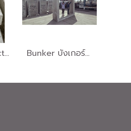
กล่องรับน้ำ (Rectagular Pipe)
Bunker บังเกอร์สำเร็จรูป หลุมหลบภัยสำเร็จรูป