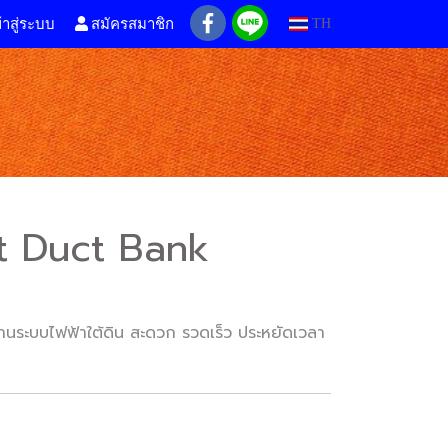
้าสู่ระบบ
สมัครสมาชิก
TH
st Duct Bank
านระบบไฟฟ้าใต้ดิน สะดวก รวดเร็ว ประหยัดเวลา