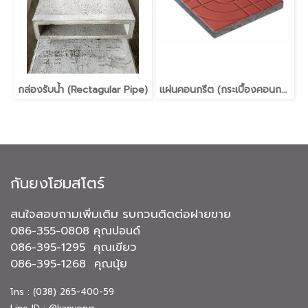
กล่องรับน้ำ (Rectagular Pipe)
แผ่นคอนกรีต (กระเบื้องคอนกรีต)(Terrazzo Tiles) ปูพื้น 40x40x3.5 ซม. 30x30x3.5 ซม. มอก.826-2531, มอก.826-2565 Made in Thailand (MIT)
กันยงโฮมสโตร์
สนใจสอบถามเพิ่มเติม รบกวนติดต่อฝายขาย
086-355-0808 คุณปอนด์
086-395-1295 คุณเขียว
086-395-1268 คุณนุ้ย
โทร : (038) 265-400-59