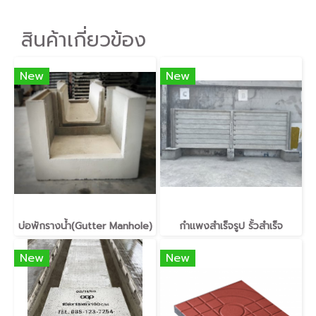
สินค้าเกี่ยวข้อง
New
New
บ่อพักรางน้ำ(Gutter Manhole)
กำแพงสำเร็จรูป รั้วสำเร็จ
New
New