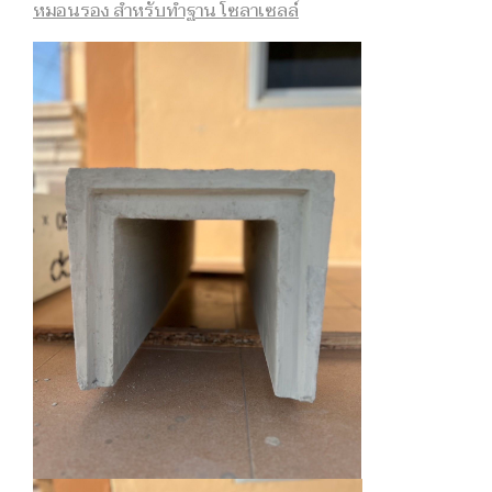
หมอนรอง สำหรับทำฐาน โซลาเซลล์