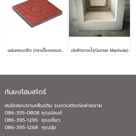
แผ่นคอนกรีต (กระเบื้องคอนกรีต)(Terrazzo Tiles) ปูพื้น 40x40x3.5 ซม. 30x30x3.5 ซม. มอก.826-2531, มอก.826-2565 Made in Thailand (MIT)
บ่อพักรางน้ำ(Gutter Manhole)
กันยงโฮมสโตร์
สนใจสอบถามเพิ่มเติม รบกวนติดต่อฝายขาย
086-355-0808 คุณปอนด์
086-395-1295 คุณเขียว
086-395-1268 คุณนุ้ย