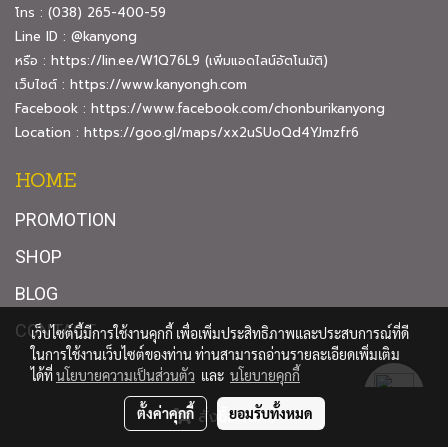
โทร : (038) 265-400-59
Line ID : @kanyong
หรือ :
https://lin.ee/W1Q76L9
(เพิ่มแอดไลน์อัตโนมัติ)
เว็บไซต์ :
https://www.kanyongh.com
Facebook :
https://www.facebook.com/chonburikanyong
Location :
https://goo.gl/maps/xx2uSUoQd4YJmzfr6
HOME
PROMOTION
SHOP
BLOG
CONTACT
เว็บไซต์นี้มีการใช้งานคุกกี้ เพื่อเพิ่มประสิทธิภาพและประสบการณ์ที่ดี
ในการใช้งานเว็บไซต์ของท่าน ท่านสามารถอ่านรายละเอียดเพิ่มเติม
ได้ที่
นโยบายความเป็นส่วนตัว
และ
นโยบายคุกกี้
© Copyright By kanyongh.com
ตั้งค่าคุกกี้
ยอมรับทั้งหมด
สั่งซื้อสินค้า
Powered by
MakeWebEasy.com