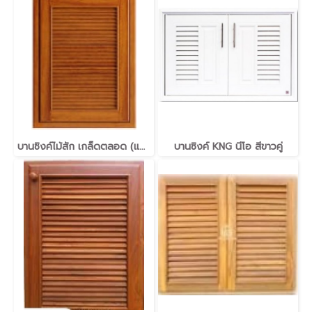
บานซิงค์ไม้สัก เกล็ดตลอด (แก๊ส) 45*70
บานซิงค์ KNG นีโอ สีขาวคู่