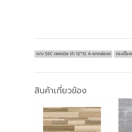
ก/บ SSC เพชรนิล ดำ 12*12 A-ยกกล่องฃ
กระเบื้องป
สินค้าเกี่ยวข้อง