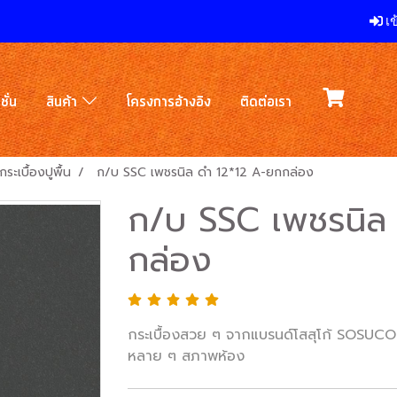
เข
ชั่น
สินค้า
โครงการอ้างอิง
ติดต่อเรา
กระเบื้องปูพื้น
ก/บ SSC เพชรนิล ดำ 12*12 A-ยกกล่อง
ก/บ SSC เพชรนิล
กล่อง
กระเบื้องสวย ๆ จากแบรนด์โสสุโก้ SOSUCO 
หลาย ๆ สภาพห้อง