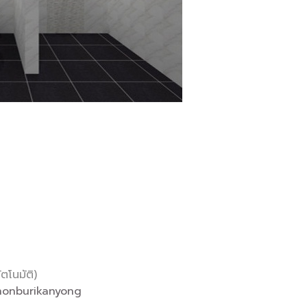
ัตโนมัติ)
honburikanyong