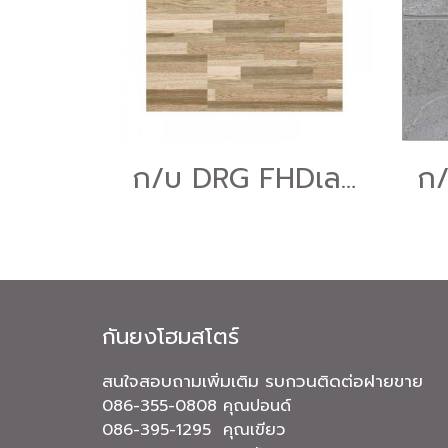
ก/บ DRG FHDเลโก้วู๊ดบราวน์16*16A-6ผ.(ยก)
กันยงโฮมสโตร์
สนใจสอบถามเพิ่มเติม รบกวนติดต่อฝายขาย
086-355-0808 คุณปอนด์
086-395-1295 คุณเขียว