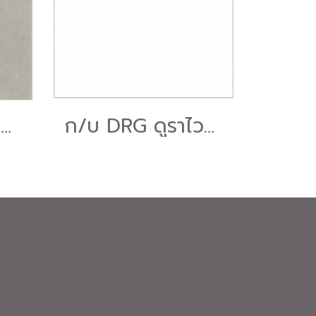
ก/บ SSC เคมบริคจ์ เทาอ่อน 16*16A-6ผ.
ก/บ DRG ดูราไวท์ 12*12 B (ยกกล่อง)