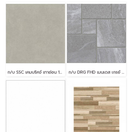
ก/บ SSC เคมบริคจ์ เทาอ่อน 16*16A-6ผ.
ก/บ DRG FHD เมนเดส เกรย์ 16*16 A-6ผ.