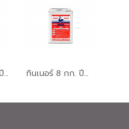
น้ำมันสน 8 กก. ปี๊บ (9 ลิตร)
ทินเนอร์ 8 กก. ปี๊ป (9 ลิตร)