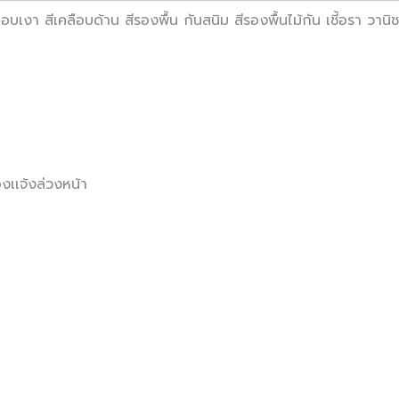
อบเงา สีเคลือบด้าน สีรองพื้น กันสนิม สีรองพื้นไม้กัน เชี้อรา วา
งเเจ้งล่วงหน้า