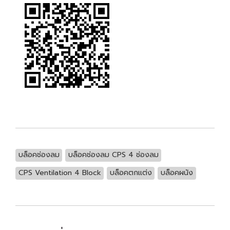
บล็อคช่องลม
บล็อคช่องลม CPS 4 ช่องลม
CPS Ventilation 4 Block
บล็อคตกเเต่ง
บล็อคผนัง