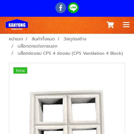
หน้าแรก
สินค้าทั้งหมด
วัสดุก่อสร้าง
บล๊อกตกแต่งภายนอก
บล็อคช่องลม CPS 4 ช่องลม (CPS Ventilation 4 Block)
New