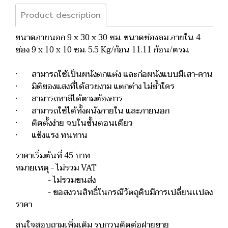
Product description
ขนาดภายนอก 9 x 30 x 30 ซม. ขนาดช่องลม ภายใน 4
ช่อง 9 x 10 x 10 ซม. 5.5 Kg/ก้อน 11.11 ก้อน/ตรม.
· สามารถใช้เป็นผนังตกแต่ง และก่อผนังแบบมีเสา-คาน
· มิติของแสงที่ได้สวยงาม แตกต่าง ไม่ซ้ำใคร
· สามารถทาสีได้ตามต้องการ
· สามารถใช้ได้ทั้งผนังภายใน และภายนอก
· ติดตั้งง่าย จบในขั้นตอนเดียว
· แข็งแรง ทนทาน
ราคาเริ่มต้นที่ 45 บาท
หมายเหตุ - ไม่รวม VAT
- ไม่รวมขนส่ง
- ขอสงวนสิทธิ์ในกรณีวัตถุดิบมีการเปลี่ยนเเปลง
ราคา
สนใจสอบถามเพิ่มเติม รบกวนติดต่อฝายขาย