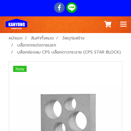
หน้าแรก
สินค้าทั้งหมด
วัสดุก่อสร้าง
บล๊อกตกแต่งภายนอก
บล็อคช่องลม CPS บล็อคดาวกระจาย (CPS STAR BLOCK)
New