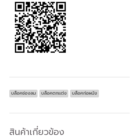
บล็อคช่องลม
บล็อคตกเเต่ง
บล็อคก่อผนัง
สินค้าเกี่ยวข้อง