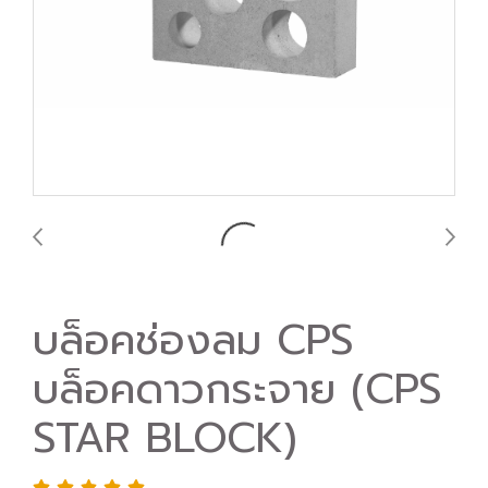
บล็อคช่องลม CPS
บล็อคดาวกระจาย (CPS
STAR BLOCK)