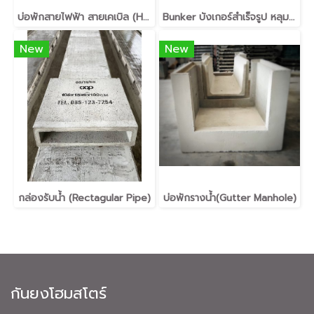
บ่อพักสายไฟฟ้า สายเคเบิล (Handhole) พร้อมฝาคอนกรีต บ่อพักพร้อมฝาคอนกรีต
Bunker บังเกอร์สำเร็จรูป หลุมหลบภัยสำเร็จรูป
New
New
กล่องรับน้ำ (Rectagular Pipe)
บ่อพักรางน้ำ(Gutter Manhole)
กันยงโฮมสโตร์