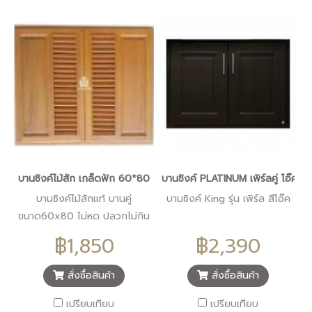
บานซิงค์ไม้สัก เกล็ดฟัก 60*80
บานซิงค์ PLATINUM เพิร์ลคู่ โอ๊คดำ
บานซิงค์ไม้สักแท้ บานคู่
บานซิงค์ King รุ่น เพิร์ล สีโอ๊ค
ขนาด60x80 ไม่หด ปลวกไม่กิน
เพิ่มความสวยงาม ให้ความรู้สึก
฿1,850
฿2,390
เป็นธรรมชาติ
สั่งซื้อสินค้า
สั่งซื้อสินค้า
เปรียบเทียบ
เปรียบเทียบ