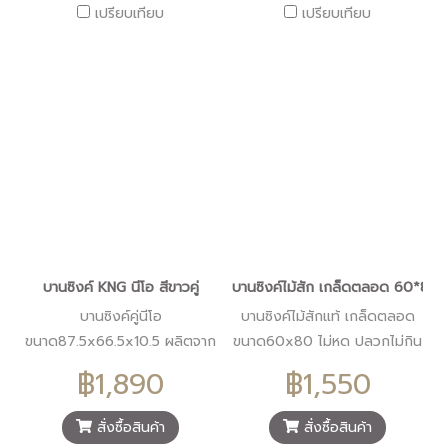
เปรียบเทียบ
เปรียบเทียบ
บานซิงค์ KNG นีโอ สีขาวคู่
บานซิงค์ไม้สัก เกล็ดตลอด 60*80
บานซิงค์คู่นีโอ
บานซิงค์ไม้สักแท้ เกล็ดตลอด
ขนาด87.5x66.5x10.5 ผลิตจาก
ขนาด60x80 ไม่หด ปลวกไม่กิน
พลาสติกHIP มีความยืดหยุ่น
เพิ่มความสวยงาม ให้ความรู้สึก
฿1,890
฿1,550
ทนทาน
เป็นธรรมชาติ
สั่งซื้อสินค้า
สั่งซื้อสินค้า