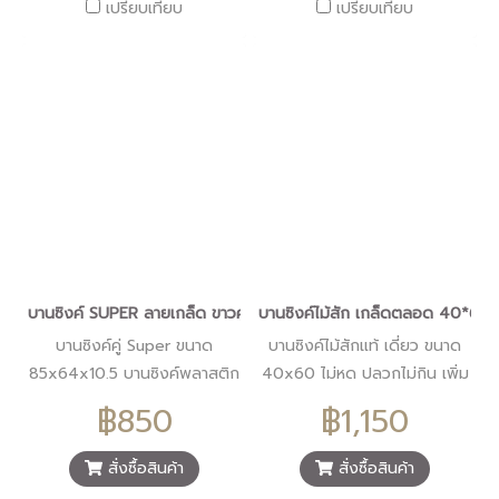
เปรียบเทียบ
เปรียบเทียบ
บานซิงค์ SUPER ลายเกล็ด ขาวคู่
บานซิงค์ไม้สัก เกล็ดตลอด 40*60
บานซิงค์คู่ Super ขนาด
บานซิงค์ไม้สักแท้ เดี่ยว ขนาด
85x64x10.5 บานซิงค์พลาสติก
40x60 ไม่หด ปลวกไม่กิน เพิ่ม
สำเร็จรูป โครงวัสดุผลิตจาก
ความสวยงาม ให้ความรู้สึกเป็น
฿850
฿1,150
พลาสติก PP ที่มีคุณภาพ
ธรรมชาติ
ปลอดภัยจากปลวกและแมลง
สั่งซื้อสินค้า
สั่งซื้อสินค้า