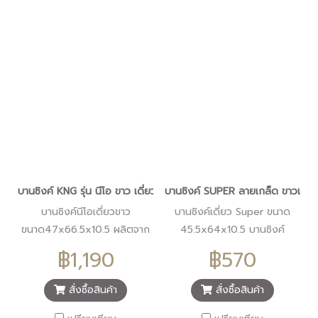
บานซิงค์ KNG รุ่น นีโอ ขาว เดี่ยว
บานซิงค์ SUPER ลายเกล็ด ขาวเดี่ย
บานซิงค์นีโอเดี่ยวขาว
บานซิงค์เดี่ยว Super ขนาด
ขนาด47x66.5x10.5 ผลิตจาก
45.5x64x10.5 บานซิงค์
พลาสติกHIP มีความยืดหยุ่น
พลาสติกสำเร็จรูป โครงวัสดุ
฿1,190
฿570
ทนทาน
ผลิตจากพลาสติก PP ที่มี
คุณภาพ ปลอดภัยจากปลวกและ
สั่งซื้อสินค้า
สั่งซื้อสินค้า
แมลง