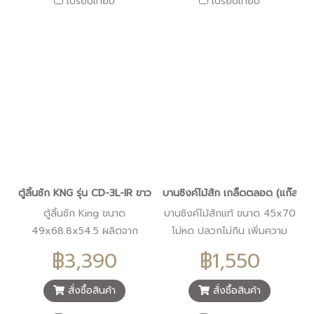
เปรียบเทียบ
เปรียบเทียบ
ตู้ลิ้นชัก KNG รุ่น CD-3L-IR ขาว
บานซิงค์ไม้สัก เกล็ดตลอด (แก๊ส) 
ตู้ลิ้นชัก King ขนาด
บานซิงค์ไม้สักแท้ ขนาด 45x70
49x68.8x54.5 ผลิตจาก
ไม่หด ปลวกไม่กิน เพิ่มความ
พลาสติก HIP มีความยืดหยุ่น
สวยงาม ให้ความรู้สึกเป็น
฿3,390
฿1,550
ทนทาน
ธรรมชาติ
สั่งซื้อสินค้า
สั่งซื้อสินค้า