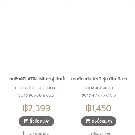
บานซิงค์PLATINUMโนวาคู่ สักน้ำตาล
บานถังแก๊ส KNG รุ่น นีโอ สีขาว
บานซิงค์โนวาคู่ สีน้ำตาล
บานซิงค์ถังแก๊ส
ขนาด96x68.8x8.5
ขนาด47x77x10.5
฿2,399
฿1,450
สั่งซื้อสินค้า
สั่งซื้อสินค้า
เปรียบเทียบ
เปรียบเทียบ