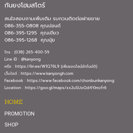
กันยงโฮมสโตร์
จนวันนี้คอนกรีตผสมเสร็จ CCP
มีหลากหลายชนิด สำหรับงาน
สนใจสอบถามเพิ่มเติม รบกวนติดต่อฝายขาย
ก่อสร้างทุกประเภท ทุกขนาด
086-355-0808 คุณปอนด์
และมีพื้นที่ให้บริการครอบคลุมทั้ง
086-395-1295 คุณเขียว
ในกรุงเทพฯ จังหวัดปริมณฑล
086-395-1268 คุณนุ้ย
และภาคตะวันออก
โทร : (038) 265-400-59
Line ID : @kanyong
หรือ :
https://lin.ee/W1Q76L9
(เพิ่มแอดไลน์อัตโนมัติ)
เว็บไซต์ :
https://www.kanyongh.com
Facebook :
https://www.facebook.com/chonburikanyong
Location :
https://goo.gl/maps/xx2uSUoQd4YJmzfr6
HOME
PROMOTION
SHOP