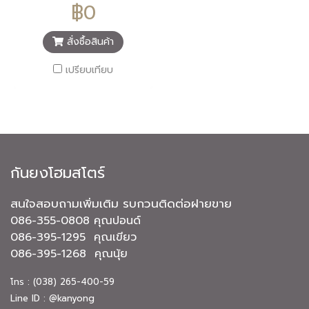
กำแพงสต๊อกพืชผลการเกษตร
฿0
กำแพงกันสต็อก
สั่งซื้อสินค้า
เปรียบเทียบ
กันยงโฮมสโตร์
สนใจสอบถามเพิ่มเติม รบกวนติดต่อฝายขาย
086-355-0808 คุณปอนด์
086-395-1295 คุณเขียว
086-395-1268 คุณนุ้ย
โทร : (038) 265-400-59
Line ID : @kanyong